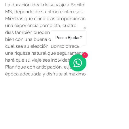
La duración ideal de su viaje a Bonito, 
MS, depende de su ritmo e intereses. 
Mientras que cinco días proporcionan 
una experiencia completa, cuatro 
días también pueden aprovecharse 
Posso Ajudar?
bien con una buena organización. Sea 
cual sea su elección, Bonito ofrece 
una riqueza natural que seguramente 
1
hará que su viaje sea inolvidable. 
Planifique con anticipación, elija la 
época adecuada y disfrute al máximo 
de este paraíso del ecoturismo 
brasileño.