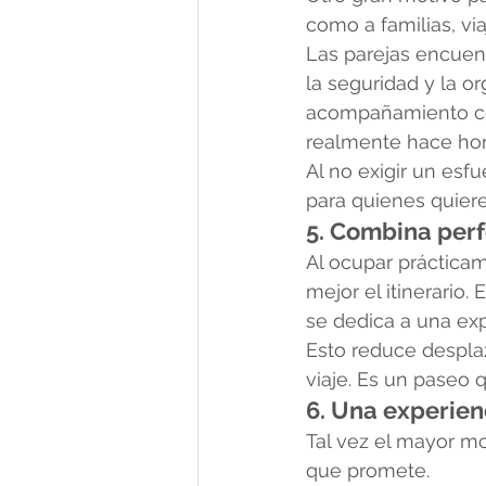
como a familias, vi
Las parejas encuent
la seguridad y la o
acompañamiento co
realmente hace hon
Al no exigir un esf
para quienes quier
5. Combina perf
Al ocupar prácticam
mejor el itinerario.
se dedica a una exp
Esto reduce despla
viaje. Es un paseo 
6. Una experien
Tal vez el mayor mo
que promete.