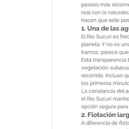
paseos más recome
real con la natural
hacen que este pas
1. Una de las a
El Río Sucuri es fr
planeta. Y no es un
tramos, parece que 
Esta transparencia 
vegetación subacuát
recorrido. Incluso 
los primeros minuto
La constancia del 
el Río Sucuri mantie
opción segura para 
2. Flotación la
A diferencia de flo