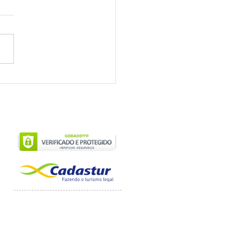
 reservar fácilmente
paseos en Bonito