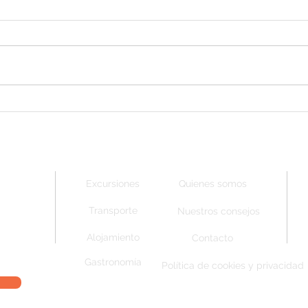
¿Cuánto cuesta un viaje al
Cómo
Pantanal Sur?
tus 
Excursiones
Quienes somos
Transporte
Nuestros consejos
Alojamiento
Contacto
Gastronomía
Política de cookies y privacidad