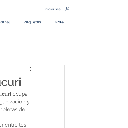
Iniciar sesión
tanal
Paquetes
More
curi
ucuri
 ocupa 
ganización y 
mpletas de 
r entre los 