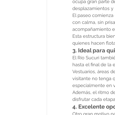
ocupa gran parte de
desplazamientos y 
El paseo comienza c
con calma, sin pris
acompañamiento en 
Esta estructura bie
quienes hacen flota
3. Ideal para 
El Río Sucuri tambi
hasta el final de la
Vestuarios, áreas d
visitante no tenga 
especialmente en v
Además, el ritmo de
disfrutar cada etapa
4. Excelente opc
Otro gran motivo pa