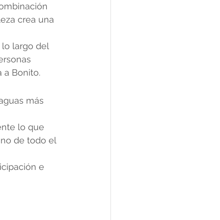
combinación 
leza crea una 
lo largo del 
ersonas 
 a Bonito.
 aguas más 
nte lo que 
ono de todo el 
icipación e 