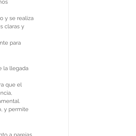
nos 
 y se realiza 
s claras y 
nte para 
 la llegada 
a que el 
ncia, 
amental.
, y permite 
nto a parejas 