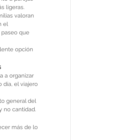
s ligeras.
ilias valoran 
 el 
 paseo que 
elente opción 
s
a a organizar 
día, el viajero 
o general del 
y no cantidad.
ecer más de lo 