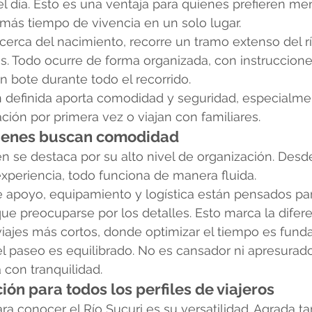
l día. Esto es una ventaja para quienes prefieren me
más tiempo de vivencia en un solo lugar.
erca del nacimiento, recorre un tramo extenso del río
as. Todo ocurre de forma organizada, con instruccione
bote durante todo el recorrido.
n definida aporta comodidad y seguridad, especialme
ción por primera vez o viajan con familiares.
quienes buscan comodidad
én se destaca por su alto nivel de organización. Desde
 experiencia, todo funciona de manera fluida.
e apoyo, equipamiento y logística están pensados par
que preocuparse por los detalles. Esto marca la difere
iajes más cortos, donde optimizar el tiempo es fund
l paseo es equilibrado. No es cansador ni apresurado
 con tranquilidad.
ión para todos los perfiles de viajeros
ra conocer el Río Sucuri es su versatilidad. Agrada ta