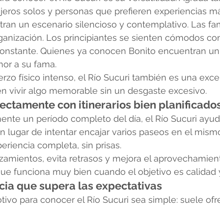
ajeros solos y personas que prefieren experiencias má
ran un escenario silencioso y contemplativo. Las fam
rganización. Los principiantes se sienten cómodos con
nstante. Quienes ya conocen Bonito encuentran un
or a su fama.
uerzo físico intenso, el Río Sucuri también es una exc
en vivir algo memorable sin un desgaste excesivo.
ectamente con itinerarios bien planificado
ente un período completo del día, el Río Sucuri ayud
 En lugar de intentar encajar varios paseos en el mismo 
eriencia completa, sin prisas.
zamientos, evita retrasos y mejora el aprovechamient
que funciona muy bien cuando el objetivo es calidad 
cia que supera las expectativas
tivo para conocer el Río Sucuri sea simple: suele ofr