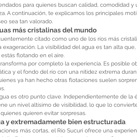
ndados para quienes buscan calidad, comodidad y u
eza. A continuación, te explicamos los principales mot
eo sea tan valorado.
guas más cristalinas del mundo
ecuentemente citado como uno de los ríos más cristali
a exageración. La visibilidad del agua es tan alta qu
estás flotando en el aire.
transforma por completo la experiencia. Es posible o
ica y el fondo del río con una nitidez extrema durant
quienes ya han hecho otras flotaciones suelen sorpr
s.
agua es otro punto clave. Independientemente de la é
ne un nivel altísimo de visibilidad, lo que lo conviert
quienes quieren evitar sorpresas.
rga y extremadamente bien estructurada
taciones más cortas, el Río Sucuri ofrece una experien