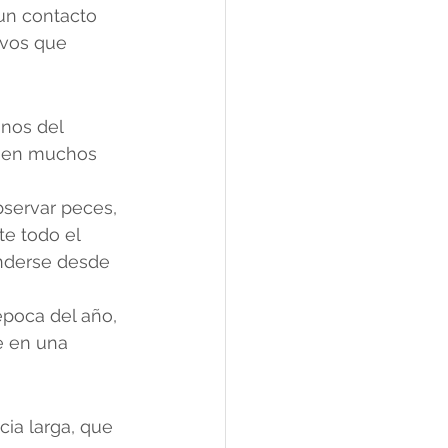
n contacto 
ivos que 
nos del 
e, en muchos 
bservar peces, 
e todo el 
enderse desde 
poca del año, 
e en una 
cia larga, que 