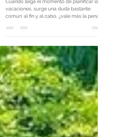
destino se adapta mejor
a tu estilo de viaje?
Cuando llega el momento de planificar las
vacaciones, surge una duda bastante
común: al fin y al cabo, ¿vale más la pena
conocer Bonito o Gramado? Ambos
destinos se encuentran entre los más
buscados de Brasil, pero ofrecen
experiencias completamente diferentes.
Mientras Gramado encanta por sus calles
pintorescas, su clima frío y su
gastronomía, Bonito conquista a quienes
buscan naturaleza, ríos cristalinos y
actividades al aire libre. Si te gustan los
paseos en contacto con l