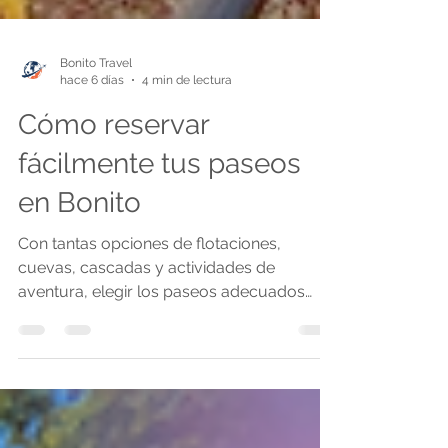
Bonito Travel
hace 6 días
4 min de lectura
Cómo reservar
fácilmente tus paseos
en Bonito
Con tantas opciones de flotaciones,
cuevas, cascadas y actividades de
aventura, elegir los paseos adecuados
puede parecer una tarea complicada.
Además de definir qué experiencias se
adaptan mejor a tu perfil, es necesario
organizar fechas, horarios, traslados y