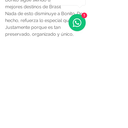
mejores destinos de Brasil
Nada de esto disminuye a Bonito. De 
1
hecho, refuerza lo especial que es.
Justamente porque es tan 
preservado, organizado y único, 
exige más cuidado en la planificación.
Y eso es algo positivo.
Es el precio de visitar un lugar que 
funciona en armonía con la 
naturaleza.
La frustración no tiene que ser parte 
del viaje
Entender cómo funciona realmente 
Bonito evita sorpresas desagradables 
y transforma la experiencia.
Viajar debe ser ligero, inspirador y 
memorable.
Y Bonito tiene todo para ser 