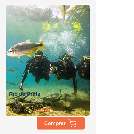
Rio da Prata
Mergulho com Cilindro
R$ 390
a partir de:
Comprar