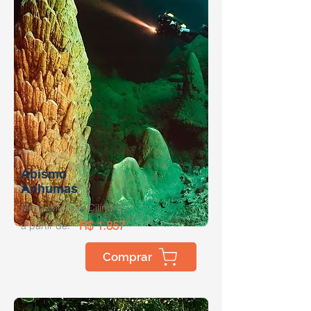
Abismo
Anhumas
Mergulho com Cilindro
R$ 1.857
a partir de:
Comprar