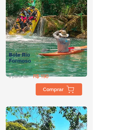
Bote Rio
Formoso
Aventura
R$ 190
a partir de:
Comprar