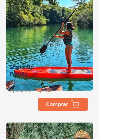
Stand Up
Paddle
Aventura
R$ 130
a partir de:
Comprar