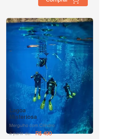
Lagoa
Misteriosa
Mergulho com Cilindro
R$ 490
a partir de: