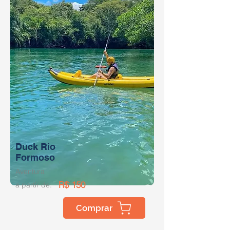
Duck Rio
Formoso
Aventura
R$ 150
a partir de:
Comprar