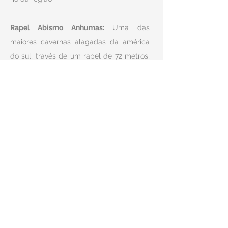
Rapel Abismo Anhumas:
Uma das
maiores cavernas alagadas da américa
do sul, través de um rapel de 72 metros,
você terá uma experiência de pura
emoção, comtemplando uma vista
surreal do início ao fim.
Clicando na imagem, você pode conferir
mais detalhes e já garantir a sua vaga!
NÃO SE ESQUEÇA
Levar roupa de banho, toalha, roupa extra
PREÇO INCLUI: