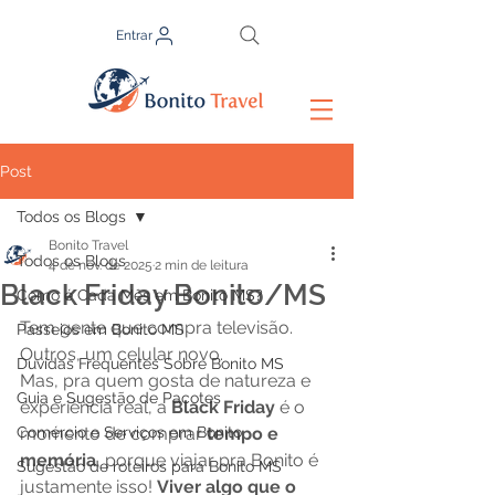
Entrar
Post
Todos os Blogs
Bonito Travel
Todos os Blogs
4 de nov. de 2025
2 min de leitura
Black Friday Bonito/MS
Como é Cada Mês em Bonito MS?
Tem gente que compra televisão. 
Passeios em Bonito MS
Outros, um celular novo.
Duvidas Frequentes Sobre Bonito MS
Mas, pra quem gosta de natureza e 
Guia e Sugestão de Pacotes
experiência real, a 
Black Friday
 é o 
Comércio e Serviços em Bonito
momento de comprar 
tempo e 
memória
, porque viajar pra Bonito é 
Sugestão de roteiros para Bonito MS
justamente isso! 
Viver algo que o 