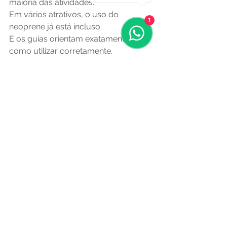
maioria das atividades.
Em vários atrativos, o uso do 
1
neoprene já está incluso.
E os guias orientam exatamente 
como utilizar corretamente.
O inverno é a melhor época para 
quem quer relaxar!
Como se preparar 
para entrar na água 
no inverno?
Algumas dicas fazem 
bastante diferença:
1. Não entre pensando 
no frio