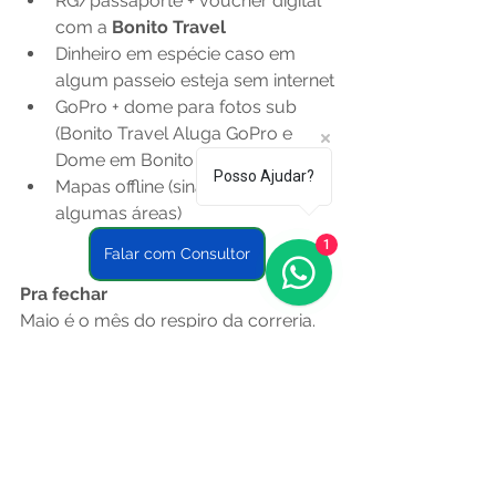
RG/passaporte + voucher digital 
com a 
Bonito Travel
Dinheiro em espécie caso em 
algum passeio esteja sem internet
GoPro + dome para fotos sub 
(Bonito Travel Aluga GoPro e 
Dome em Bonito MS)
Posso Ajudar?
Mapas offline (sinal instável em 
algumas áreas)
1
Falar com Consultor
Pra fechar
Maio é o mês do respiro da correria. 
Bonito mostra sua beleza, sua vida 
selvagem sem esconderijo, e sua 
cultura sem pressa. Se você está 
buscando um lugar pra se 
reconectar com a natureza, comer 
bem e voltar com a alma cheia, pode 