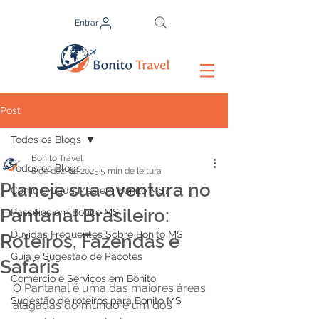
Entrar
Post
Todos os Blogs
Bonito Travel
Todos os Blogs
8 de dez. de 2025
5 min de leitura
Planeje sua aventura no
Como é Cada Mês em Bonito MS?
Pantanal Brasileiro:
Passeios em Bonito MS
Duvidas Frequentes Sobre Bonito MS
Roteiros, Fazendas e
Guia e Sugestão de Pacotes
Safáris
Comércio e Serviços em Bonito
O Pantanal é uma das maiores áreas 
Sugestão de roteiros para Bonito MS
alagadas do mundo e um dos 