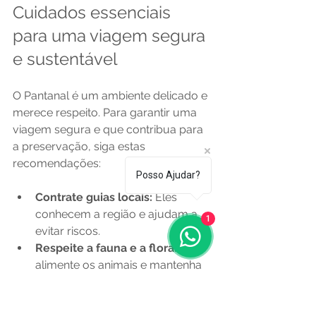
Cuidados essenciais 
para uma viagem segura 
e sustentável
O Pantanal é um ambiente delicado e 
merece respeito. Para garantir uma 
viagem segura e que contribua para 
a preservação, siga estas 
recomendações:
Posso Ajudar?
Contrate guias locais:
 Eles 
conhecem a região e ajudam a 
1
evitar riscos.
Respeite a fauna e a flora:
 Não 
alimente os animais e mantenha 
distância segura.
Evite lixo:
 Leve sacos para 
recolher seu lixo e descarte 