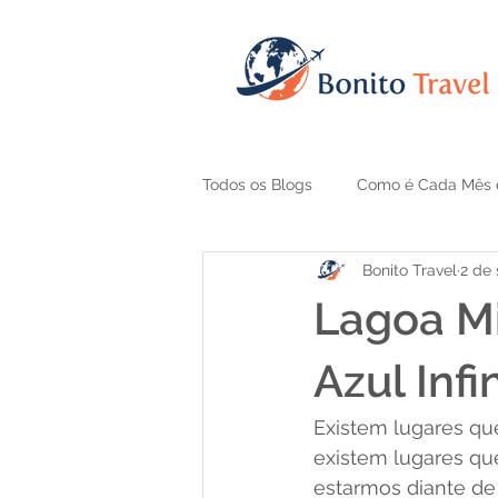
Todos os Blogs
Como é Cada Mês 
Bonito Travel
2 de 
Guia e Sugestão de Pacotes
Lagoa Mi
Azul Infi
Existem lugares qu
existem lugares qu
estarmos diante de