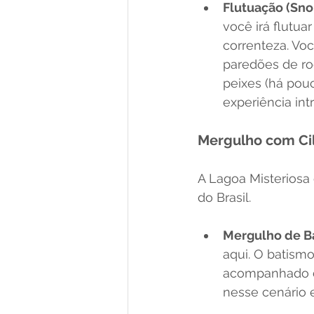
Flutuação (Sno
você irá flutua
correnteza. Voc
paredões de ro
peixes (há pou
experiência int
Mergulho com Ci
A Lagoa Misterios
do Brasil.
Mergulho de B
aqui. O batism
acompanhado de
nesse cenário e