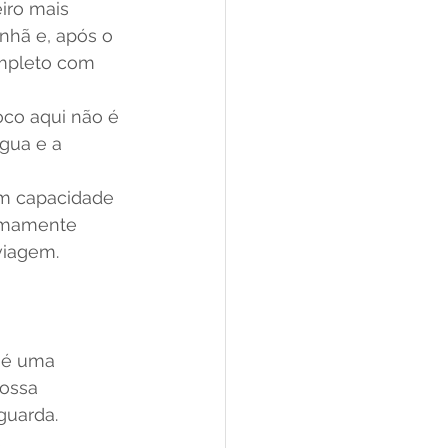
iro mais 
nhã e, após o 
ompleto com 
foco aqui não é 
gua e a 
om capacidade 
remamente 
viagem.
; é uma 
ossa 
guarda.
 