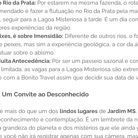
Rio da Prata:
 Por estarem na mesma fazenda, o rote
ndado é fazer a flutuação no Rio da Prata pela ma
, seguir para a Lagoa Misteriosa à tarde. É um dia c
res experiências da região.
ixes, é sobre Imensidão:
 Diferente de outros rios, o 
 peixes, mas sim a experiência geológica, a cor da á
utuar sobre o abismo.
uita Antecedência:
 Por ser um passeio sazonal e c
 limitada, as vagas para a Lagoa Misteriosa são ext
e com a Bonito Travel assim que decidir sua data de 
: Um Convite ao Desconhecido
 é mais do que um dos 
lindos lugares
 de 
Jardim MS
toconhecimento e contemplação. É um lembrete da n
 grandeza do planeta e dos mistérios que ele ainda 
você não irá registrar apenas com sua câmera, mas