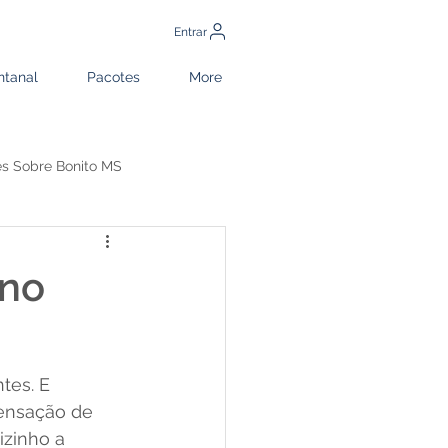
Entrar
ntanal
Pacotes
More
es Sobre Bonito MS
ito MS
 no
tes. E 
sensação de 
zinho a 