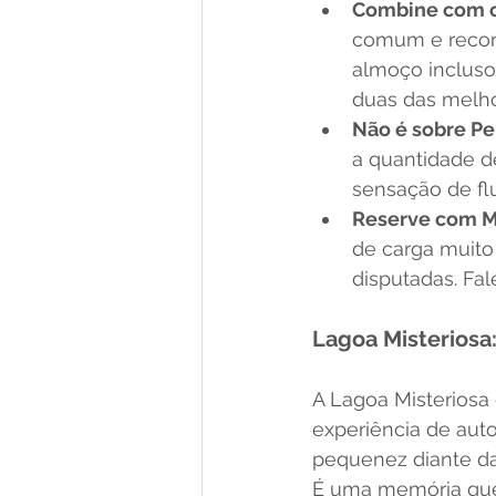
Combine com o 
comum e recome
almoço incluso
duas das melho
Não é sobre Pe
a quantidade de
sensação de fl
Reserve com M
de carga muito
disputadas. Fal
Lagoa Misteriosa
A Lagoa Misteriosa
experiência de au
pequenez diante da
É uma memória que 