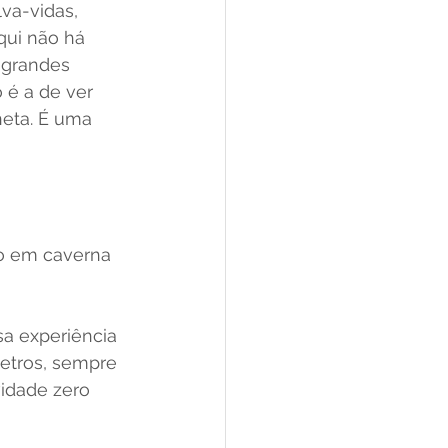
va-vidas, 
qui não há 
 grandes 
é a de ver 
neta. É uma 
o em caverna 
 experiência 
etros, sempre 
idade zero 