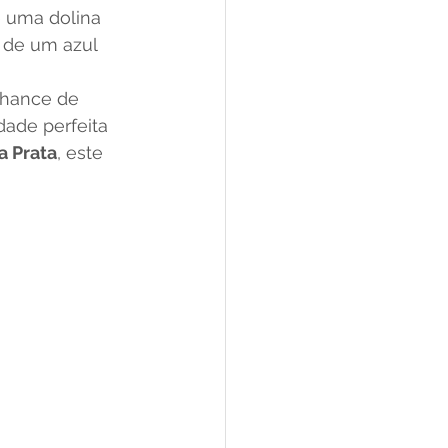
e uma dolina 
de um azul 
chance de 
ade perfeita 
a Prata
, este 