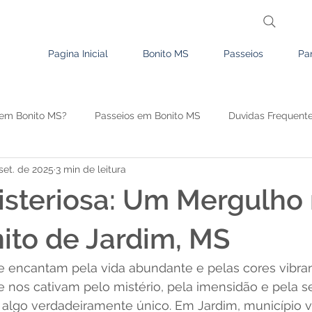
Pagina Inicial
Bonito MS
Passeios
Pa
em Bonito MS?
Passeios em Bonito MS
Duvidas Frequent
set. de 2025
3 min de leitura
Comércio e Serviços em Bonito
Sugestão de roteiros para Bon
steriosa: Um Mergulho
nito de Jardim, MS
e encantam pela vida abundante e pelas cores vibran
e nos cativam pelo mistério, pela imensidão e pela 
 algo verdadeiramente único. Em Jardim, município vi