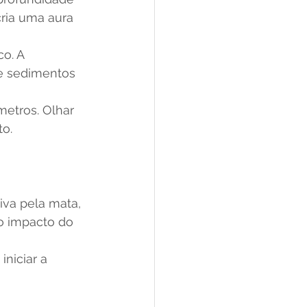
ria uma aura 
o. A 
e sedimentos 
metros. Olhar 
to.
iva pela mata, 
o impacto do 
niciar a 