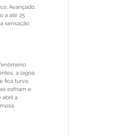
co, Avançado, 
 a até 25 
 a sensação 
m fenômeno 
ntes, a lagoa 
 fica turva.
s esfriam e 
abril a 
amosa.