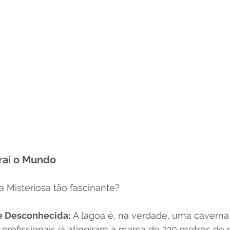
trai o Mundo
 Misteriosa tão fascinante?
e Desconhecida:
 A lagoa é, na verdade, uma caverna v
profissionais já atingiram a marca de 220 metros de 