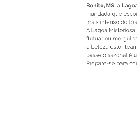
Bonito, MS
, a 
Lagoa
inundada que esco
mais intenso do Bras
A Lagoa Misteriosa
flutuar ou mergulh
e beleza estontea
passeio sazonal é 
Prepare-se para con