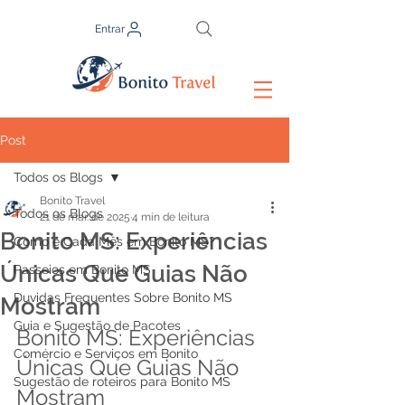
Entrar
Post
Todos os Blogs
Bonito Travel
Todos os Blogs
21 de mar. de 2025
4 min de leitura
Bonito MS: Experiências
Como é Cada Mês em Bonito MS?
Únicas Que Guias Não
Passeios em Bonito MS
Duvidas Frequentes Sobre Bonito MS
Mostram
Guia e Sugestão de Pacotes
Bonito MS: Experiências 
Comércio e Serviços em Bonito
Únicas Que Guias Não 
Sugestão de roteiros para Bonito MS
Mostram