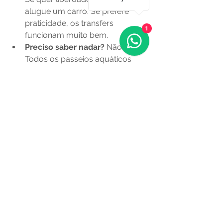
alugue um carro. Se prefere 
praticidade, os transfers 
1
funcionam muito bem.
Preciso saber nadar?
 Não! 
Todos os passeios aquáticos 
fornecem coletes salva-vidas.
Conclusão: Por que 
Bonito é Muito Mais do 
Que um Destino de 
Ecoturismo
Bonito não é apenas um lugar para 
visitar; é um lugar para sentir. Para 
quem deseja apenas riscar um 
destino da lista, as atrações 
tradicionais são suficientes. Mas para 
aqueles que buscam experiências 