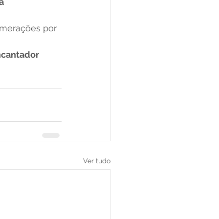
a 
lomerações por 
ncantador 
Ver tudo