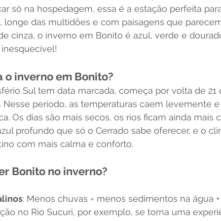
ar só na hospedagem, essa é a estação perfeita para
, longe das multidões e com paisagens que parecem
e cinza, o inverno em Bonito é azul, verde e dourado
inesquecível!
o inverno em Bonito?
fério Sul tem data marcada, começa por volta de 21 d
. Nesse período, as temperaturas caem levemente e
a. Os dias são mais secos, os rios ficam ainda mais cr
ul profundo que só o Cerrado sabe oferecer, e o cli
tino com mais calma e conforto.
r Bonito no inverno?
alinos
: Menos chuvas = menos sedimentos na água + v
uação no Rio Sucuri, por exemplo, se torna uma exper