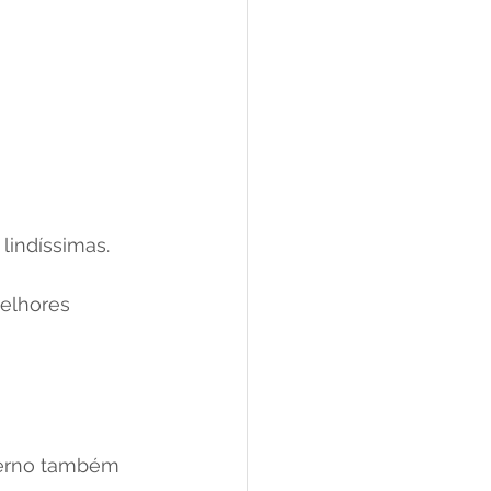
indíssimas.
elhores 
verno também 