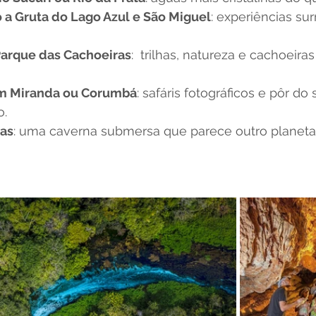
a Gruta do Lago Azul e São Miguel
: experiências su
Parque das Cachoeiras
:  trilhas, natureza e cachoei
em Miranda ou Corumbá
: safáris fotográficos e pôr do s
o.
as
: uma caverna submersa que parece outro planeta