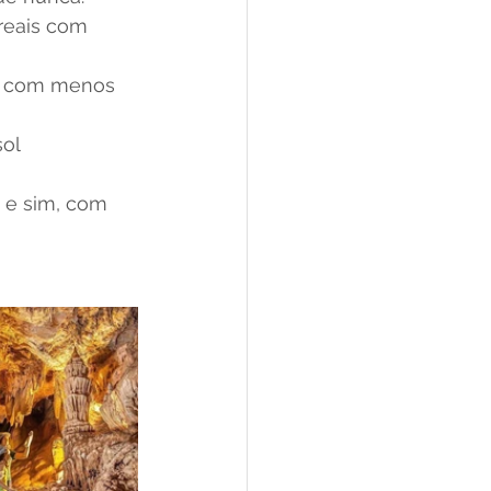
rreais com 
ras com menos 
ol 
 e sim, com 