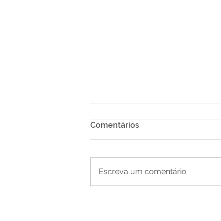
Comentários
Escreva um comentário
O Melhor de Bonito e
Região | Guia Completo