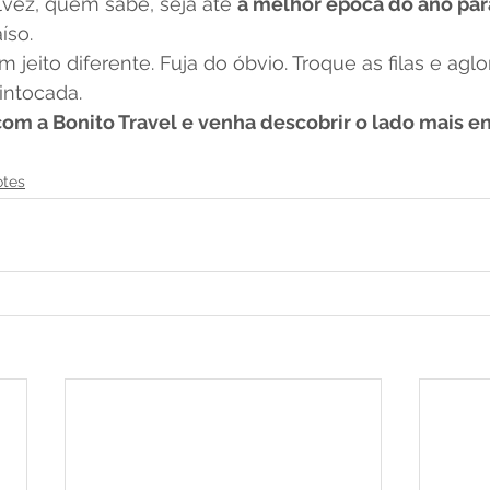
alvez, quem sabe, seja até 
a melhor época do ano par
íso.
m jeito diferente. Fuja do óbvio. Troque as filas e ag
 intocada.
com a Bonito Travel e venha descobrir o lado mais e
otes