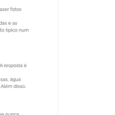
azer fotos 
das e as 
to típico num 
A resposta é 
sas, água 
 Além disso, 
que nunca.