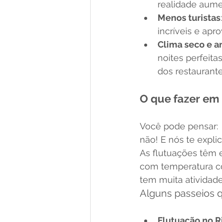
realidade aume
Menos turistas
incríveis e apr
Clima seco e 
noites perfeit
dos restaurante
O que fazer em 
Você pode pensar:  
não! E nós te expl
As flutuações têm 
com temperatura con
tem muita atividade
Alguns passeios q
Flutuação no Ri