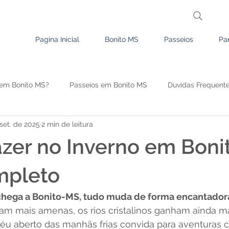
Pagina Inicial
Bonito MS
Passeios
Pa
em Bonito MS?
Passeios em Bonito MS
Duvidas Frequent
set. de 2025
2 min de leitura
Comércio e Serviços em Bonito
Sugestão de roteiros para Bon
zer no Inverno em Boni
mpleto
chega a Bonito-MS, tudo muda de forma encantador
cam mais amenas, os rios cristalinos ganham ainda ma
céu aberto das manhãs frias convida para aventuras c