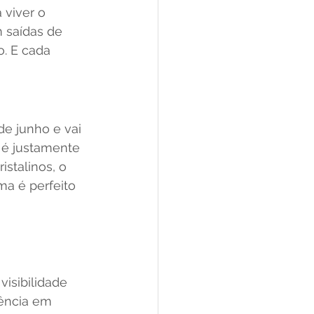
 viver o 
 saídas de 
. E cada 
e junho e vai 
 é justamente 
istalinos, o 
ma é perfeito 
isibilidade 
iência em 