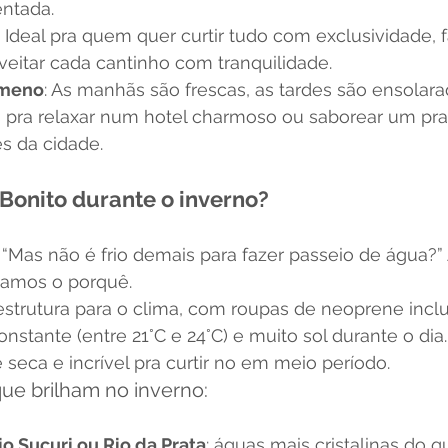
ntada.
: Ideal pra quem quer curtir tudo com exclusividade, f
oveitar cada cantinho com tranquilidade.
ameno
: As manhãs são frescas, as tardes são ensolara
as pra relaxar num hotel charmoso ou saborear um pra
s da cidade.
Bonito durante o inverno?
“Mas não é frio demais para fazer passeio de água?” 
icamos o porquê.
estrutura para o clima, com roupas de neoprene inclu
stante (entre 21°C e 24°C) e muito sol durante o dia.
 seca e incrível pra curtir no em meio período.
ue brilham no inverno:
o Sucuri ou Rio da Prata
: águas mais cristalinas do 