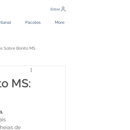
Entrar
ntanal
Pacotes
More
es Sobre Bonito MS
ito MS
to MS:
a.
is 
heias de 