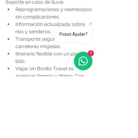
Soporte en caso de lluvia
Reprogramaciones y reembolsos 
sin complicaciones.
Información actualizada sobre 
ríos y senderos.
Posso Ajudar?
Transporte seguro incluso en 
carreteras mojadas.
Itinerario flexible con un plan B 
1
listo.
Viajar sin Bonito Travel es 
arriesgar tiempo y dinero. Con 
ella, tu viaje fluye incluso ante 
imprevistos.
Preguntas frecuentes sobre 
Bonito MS
¿La lluvia arruina el viaje? No. Realza 
la naturaleza y llena las cascadas.
¿Se cancelan las flotaciones? Solo 